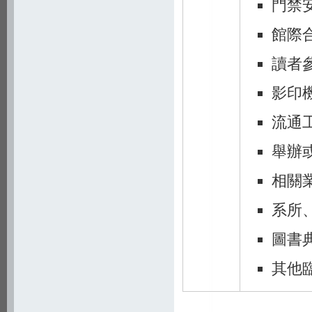
門禁
館際
讀者
影印
流通
舉辦
相關
系所
圖書
其他