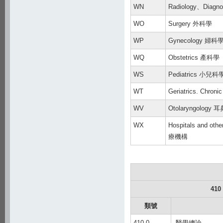
WN
Radiology、Diag
WO
Surgery 外科學
WP
Gynecology 婦科
WQ
Obstetrics 產科學
WS
Pediatrics 小兒科
WT
Geriatrics. Ch
WV
Otolaryngology
WX
Hospitals and ot
療機構
410
類號
410.0
醫學總論