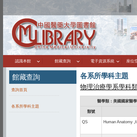
認識本館
館藏查詢
電子資源系統
座位
各系所學科主題
館藏查詢
物理治療學系學科
查詢首頁
醫學類：美國國家醫學圖書
各系所學科主題
類號
QS
Human Anatom