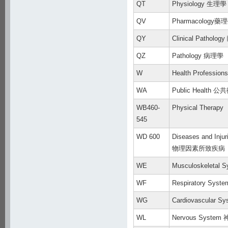
QT
Physiology 生理學
QV
Pharmacology藥
QY
Clinical Pathol
QZ
Pathology 病理學
W
Health Professi
WA
Public Health 
WB460-
Physical Therapy
545
WD 600
Diseases and Inju
物理因素所致疾病
WE
Musculoskeleta
WF
Respiratory Sy
WG
Cardiovascular
WL
Nervous Syste