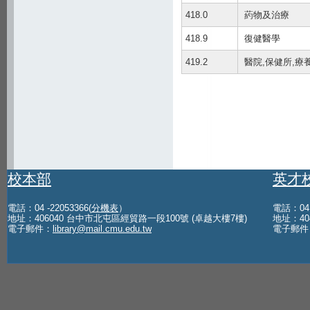
418.0
葯物及治療
418.9
復健醫學
419.2
醫院,保健所,療
校本部
英才
電話：04 -22053366(
分機表
）
電話：04 -
地址：406040 台中市北屯區經貿路一段100號 (卓越大樓7樓)
地址：40
電子郵件：
library@mail.cmu.edu.tw
電子郵件