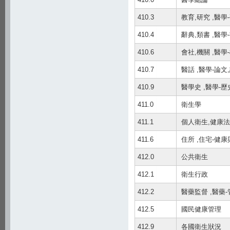
410.3
教育,研究 ,醫學
410.4
辭典,類書 ,醫學
410.6
會社,機關 ,醫學
410.7
醫話 ,醫學-論文
410.9
醫學史 ,醫學-歷
411.0
衛生學
411.1
個人衛生,健康法
411.6
住所 ,住宅-健
412.0
公共衛生
412.1
衛生行政
412.2
醫藥監督 ,醫藥-
412.5
國民健康管理
412.9
各國衛生狀況