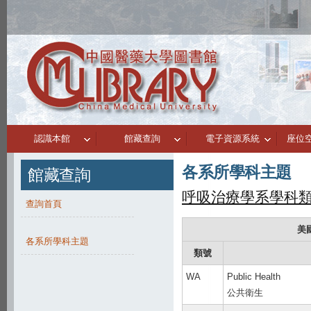
認識本館
館藏查詢
電子資源系統
座位
各系所學科主題
館藏查詢
呼吸治療學系學科
查詢首頁
美
各系所學科主題
類號
WA
Public Health
公共衛生