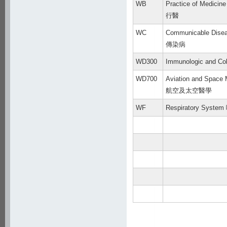
WB
Practice of Medicine
行醫
WC
Communicable Dise
傳染病
WD300
Immunologic and Co
WD700
Aviation and Space 
航空及太空醫學
WF
Respiratory Syst