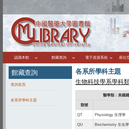
認識本館
館藏查詢
電子資源系統
座位
各系所學科主題
館藏查詢
生物科技學系學科
查詢首頁
醫學類：美國國家
各系所學科主題
類號
QT
Physiology 生理學
QU
Biochemistry 生化學