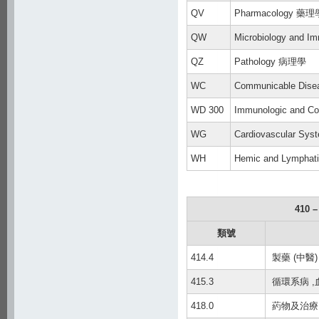
QV
Pharmacology 藥理
QW
Microbiology an
QZ
Pathology 病理學
WC
Communicable Di
WD 300
Immunologic and Co
WG
Cardiovascular S
WH
Hemic and Lymph
410 
類號
414.4
製藥 (中醫)
415.3
循環系病 ,
418.0
葯物及治療