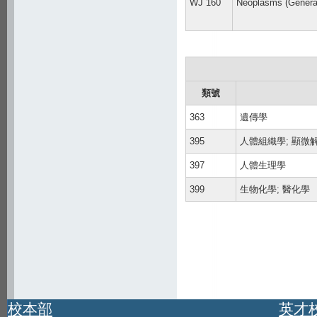
WJ 160
Neoplasms (Genera
類號
363
遺傳學
395
人體組織學; 顯微
397
人體生理學
399
生物化學; 醫化學
校本部
英才