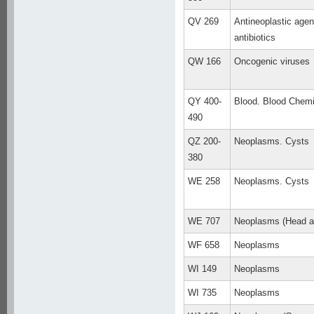
QV 269
Antineoplastic agen
antibiotics
QW 166
Oncogenic viruses
QY 400-
Blood. Blood Chemi
490
QZ 200-
Neoplasms. Cysts
380
WE 258
Neoplasms. Cysts
WE 707
Neoplasms (Head a
WF 658
Neoplasms
WI 149
Neoplasms
WI 735
Neoplasms