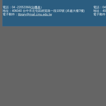
電話：04 -22053366(
分機表
）
電話：04 -
地址：406040 台中市北屯區經貿路一段100號 (卓越大樓7樓)
地址：40
電子郵件：
library@mail.cmu.edu.tw
電子郵件