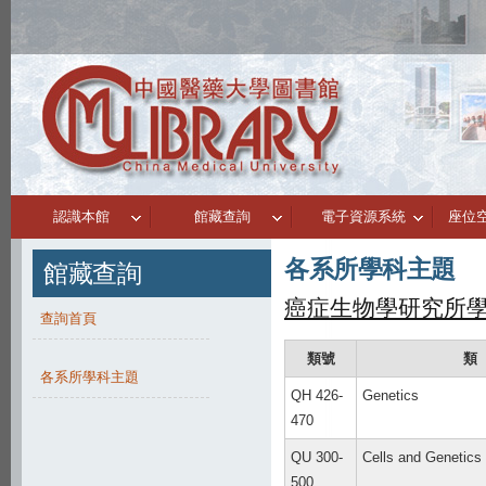
認識本館
館藏查詢
電子資源系統
座位
各系所學科主題
館藏查詢
癌症生物學研究所
查詢首頁
類號
類
各系所學科主題
QH 426-
Genetics
470
QU 300-
Cells and Genetics
500