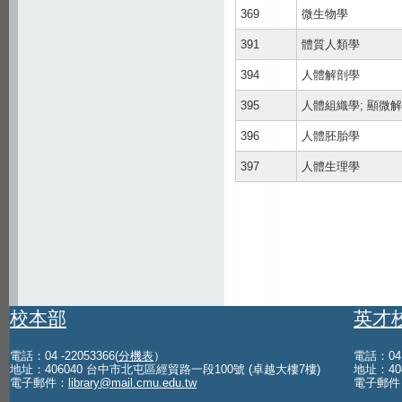
369
微生物學
391
體質人類學
394
人體解剖學
395
人體組織學; 顯微
396
人體胚胎學
397
人體生理學
校本部
英才
電話：04 -22053366(
分機表
）
電話：04 -
地址：406040 台中市北屯區經貿路一段100號 (卓越大樓7樓)
地址：40
電子郵件：
library@mail.cmu.edu.tw
電子郵件