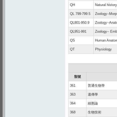
QH
Natural histor
QL 799-799.5
Zoology--Morp
QL801-950.9
Zoology--Ana
QL951-991
Zoology-- Emb
QS
Human Anato
QT
Physiology
類號
361
普通生物學
363
遺傳學
364
細胞論
368
生物技術