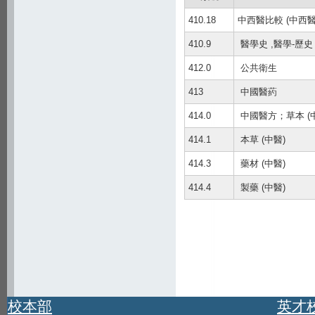
410.18
中西醫比較 (中西
410.9
醫學史 ,醫學-歷史
412.0
公共衛生
413
中國醫葯
414.0
中國醫方；草本 (
414.1
本草 (中醫)
414.3
藥材 (中醫)
414.4
製藥 (中醫)
校本部
英才