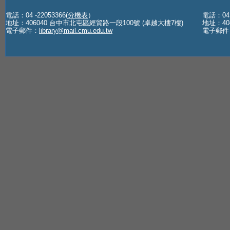
電話：04 -22053366(
分機表
）
電話：04 -
地址：406040 台中市北屯區經貿路一段100號 (卓越大樓7樓)
地址：40
電子郵件：
library@mail.cmu.edu.tw
電子郵件