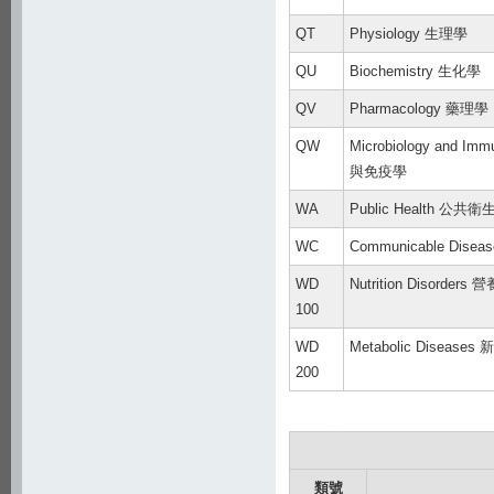
QT
Physiology 生理學
QU
Biochemistry 生化學
QV
Pharmacology 藥理學
QW
Microbiology and I
與免疫學
WA
Public Health 公共衛
WC
Communicable Dise
WD
Nutrition Disorder
100
WD
Metabolic Disease
200
類號