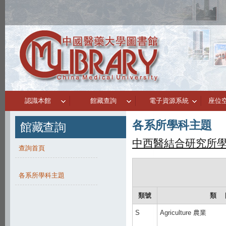
認識本館
館藏查詢
電子資源系統
座位
各系所學科主題
館藏查詢
中西醫結合研究所
查詢首頁
各系所學科主題
類號
類 
S
Agriculture 農業