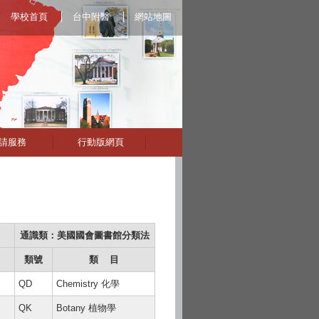
學校首頁
台中附醫
網站地圖
請服務
行動版網頁
通識類：美國國會圖書館分類法
類號
類 目
QD
Chemistry 化學
QK
Botany 植物學