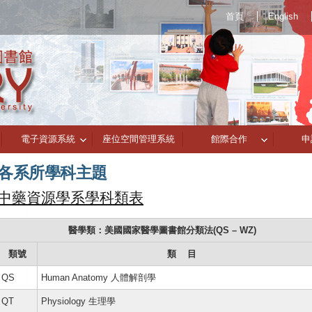
首頁
English
電子資源系統
座位空間管理系統
館際合作
申
各系所學科主題
中藥資源學系學科類表
醫學類：美國國家醫學圖書館分類法(QS – WZ)
類號
類 目
QS
Human Anatomy 人體解剖學
QT
Physiology 生理學