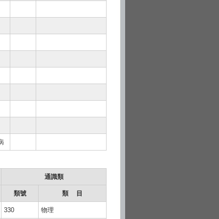
疾病
通識類
類號
類 目
330
物理