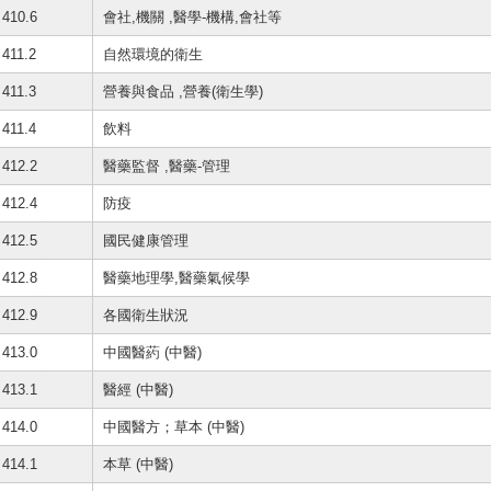
410.6
會社,機關 ,醫學-機構,會社等
411.2
自然環境的衛生
411.3
營養與食品 ,營養(衛生學)
411.4
飲料
412.2
醫藥監督 ,醫藥-管理
412.4
防疫
412.5
國民健康管理
412.8
醫藥地理學,醫藥氣候學
412.9
各國衛生狀況
413.0
中國醫葯 (中醫)
413.1
醫經 (中醫)
414.0
中國醫方；草本 (中醫)
414.1
本草 (中醫)