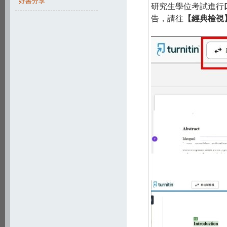
好書分享
研究生學位考試進行
告，請往
【經典檢視