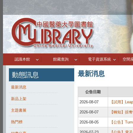
認識本館
館藏查詢
電子資源系統
空間
最新消息
動態訊息
最新消息
公告日期
新品上架
2026-08-07
【試用】Lea
主題書展
2026-08-07
【轉知】掠奪性期
熱門榜
2026-08-05
【公告】Turni
2026-07-23
【公告】電子